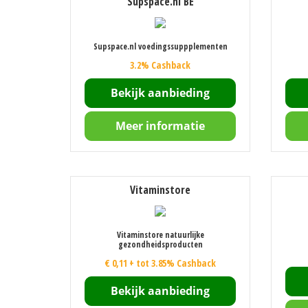
Supspace.nl BE
Supspace.nl voedingssuppplementen
3.2% Cashback
Bekijk aanbieding
Meer informatie
Vitaminstore
Vitaminstore natuurlijke
gezondheidsproducten
€ 0,11 + tot 3.85% Cashback
Bekijk aanbieding