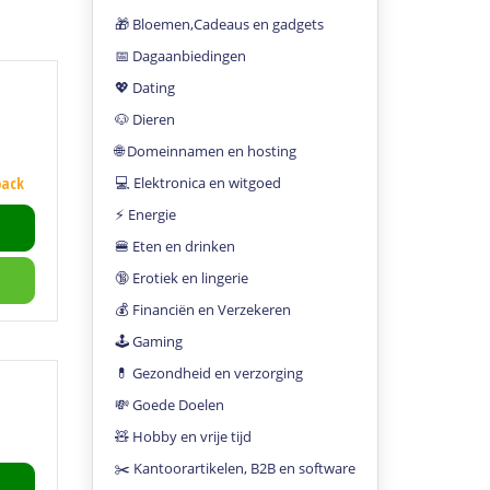
🎁 Bloemen,Cadeaus en gadgets
📅 Dagaanbiedingen
💖 Dating
🐶 Dieren
🌐 Domeinnamen en hosting
💻 Elektronica en witgoed
back
⚡️ Energie
🍔 Eten en drinken
🔞 Erotiek en lingerie
💰 Financiën en Verzekeren
🕹 Gaming
💊 Gezondheid en verzorging
💸 Goede Doelen
🧸 Hobby en vrije tijd
✂️ Kantoorartikelen, B2B en software