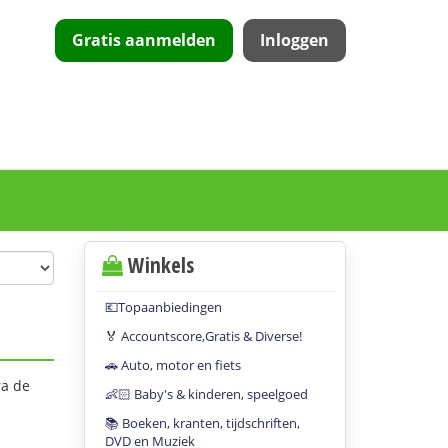
Gratis aanmelden
Inloggen
Winkels
💶Topaanbiedingen
🏅 Accountscore,Gratis & Diverse!
🚗 Auto, motor en fiets
ra de
👶🏻 Baby's & kinderen, speelgoed
📚 Boeken, kranten, tijdschriften,
DVD en Muziek