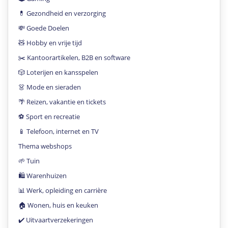
💊 Gezondheid en verzorging
💸 Goede Doelen
🧸 Hobby en vrije tijd
✂️ Kantoorartikelen, B2B en software
🎲 Loterijen en kansspelen
👗 Mode en sieraden
🌴 Reizen, vakantie en tickets
⚽️ Sport en recreatie
📱 Telefoon, internet en TV
Thema webshops
🌱 Tuin
🛍 Warenhuizen
📊 Werk, opleiding en carrière
🏠 Wonen, huis en keuken
✔️ Uitvaartverzekeringen