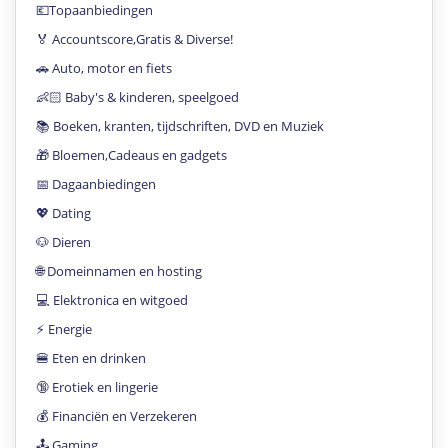
💶Topaanbiedingen
🏅 Accountscore,Gratis & Diverse!
🚗 Auto, motor en fiets
👶🏻 Baby's & kinderen, speelgoed
📚 Boeken, kranten, tijdschriften, DVD en Muziek
🎁 Bloemen,Cadeaus en gadgets
📅 Dagaanbiedingen
💖 Dating
🐶 Dieren
🌐 Domeinnamen en hosting
💻 Elektronica en witgoed
⚡️ Energie
🍔 Eten en drinken
🔞 Erotiek en lingerie
💰 Financiën en Verzekeren
🕹 Gaming