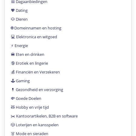
📅 Dagaanbiedingen
💖 Dating
🐶 Dieren
🌐 Domeinnamen en hosting
💻 Elektronica en witgoed
⚡️ Energie
🍔 Eten en drinken
🔞 Erotiek en lingerie
💰 Financiën en Verzekeren
🕹 Gaming
💊 Gezondheid en verzorging
💸 Goede Doelen
🧸 Hobby en vrije tijd
✂️ Kantoorartikelen, B2B en software
🎲 Loterijen en kansspelen
👗 Mode en sieraden